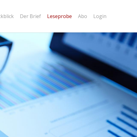
kblick
Der Brief
Leseprobe
Abo
Login