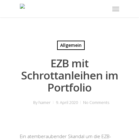
Allgemein
EZB mit
Schrottanleihen im
Portfolio
By
hamer
9. April 2020
No Comments
Ein atemberaubender Skandal um die EZB-