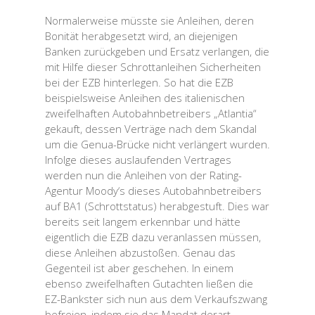
Normalerweise müsste sie Anleihen, deren
Bonität herabgesetzt wird, an diejenigen
Banken zurückgeben und Ersatz verlangen, die
mit Hilfe dieser Schrottanleihen Sicherheiten
bei der EZB hinterlegen. So hat die EZB
beispielsweise Anleihen des italienischen
zweifelhaften Autobahnbetreibers „Atlantia“
gekauft, dessen Verträge nach dem Skandal
um die Genua-Brücke nicht verlängert wurden.
Infolge dieses auslaufenden Vertrages
werden nun die Anleihen von der Rating-
Agentur Moody‘s dieses Autobahnbetreibers
auf BA1 (Schrottstatus) herabgestuft. Dies war
bereits seit langem erkennbar und hätte
eigentlich die EZB dazu veranlassen müssen,
diese Anleihen abzustoßen. Genau das
Gegenteil ist aber geschehen. In einem
ebenso zweifelhaften Gutachten ließen die
EZ-Bankster sich nun aus dem Verkaufszwang
befreien, indem sie das Mandat derart